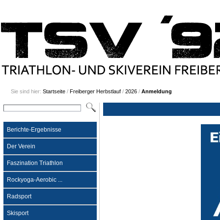
Sie sind hier:
Startseite
/
Freiberger Herbstlauf
/
2026
/
Anmeldung
Berichte-Ergebnisse
Der Verein
Faszination Triathlon
Rockyoga-Aerobic ...
Radsport
Skisport